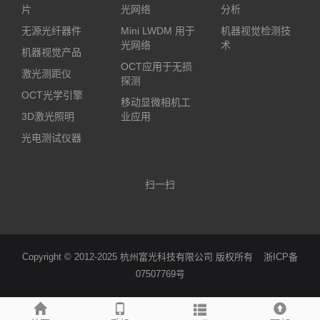
片
光网络
分析
无源光纤器件
Mini LWDM 用于
机器视觉检测技
光网络
术
机器视觉产品
OCT应用于无损
激光测距仪
探测
OCT光学引擎
移动显微相机工
3D激光照明
业应用
光电测试仪器
扫一扫
Copyright © 2012-2025 杭州富光科技有限公司 版权所有
浙ICP备
07507769号