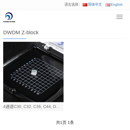
语言选择：
简体中文
English
Toggl
首页
>
产品中心
>
收发器Z-Block 光组件
>
DWDM Z-block
navig
DWDM Z-block
4通道C30, C32, C36, C44, DWDM4 Z-BLOCK dem
共
1
页
1
条