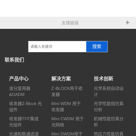
友情链接
搜索
联系我们
产品中心
解决方案
技术创新
波分复用器
Z-BLOCK用于收
光学系统自动设
&OADM
发器
计
收发器Z-Block 光
Mini WDM 用于
光学性能指仿真
组件
收发器
分析
收发器TFF集成
Mini CWDM 用于
机械性能仿真分
光组件
光网络
析
光通和数通滤波
Mini DWDM用于
热应力性能仿真