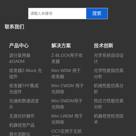
搜索
联系我们
产品中心
解决方案
技术创新
波分复用器
Z-BLOCK用于收
光学系统自动设
&OADM
发器
计
收发器Z-Block 光
Mini WDM 用于
光学性能指仿真
组件
收发器
分析
收发器TFF集成
Mini CWDM 用于
机械性能仿真分
光组件
光网络
析
光通和数通滤波
Mini DWDM用于
热应力性能仿真
片
光网络
分析
无源光纤器件
Mini LWDM 用于
机器视觉检测技
光网络
术
机器视觉产品
OCT应用于无损
激光测距仪