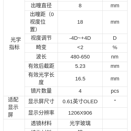
出瞳直径
8
mm
出瞳距（0
视度位
18
mm
置）
视度调节
-4D~+4D
D
光学
指标
畸变
<2
%
波长
480-650
nm
有效后截距
5.23
mm
有效光学长
16.5
mm
度
镜片数量
4
pcs
适配
显示屏尺寸
0.61英寸OLED
"
显示
显示分辨率
1206X906
屏
透镜材料
光学玻璃