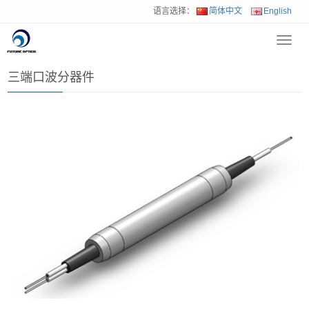
语言选择：
简体中文
English
Toggl
首页
>
产品中心
>
无源光纤器件
>
三端口波分器件
navig
三端口波分器件