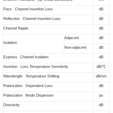
Pass Channel Insertion Loss
dB
Reflection Channel Insertion Loss
dB
Channel Ripple
dB
Adjacent
dB
Isolation
Non-adjacent
dB
Express Channel Isolation
dB
Insertion Loss Temperature Sensitivity
dB/
℃
Wavelength Temperature Shifting
dB/nm
Polarization Dependent Loss
dB
Polarization Mode Dispersion
ps
Directivity
dB