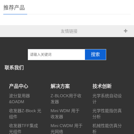
推荐产品
友情链接
搜索
联系我们
产品中心
解决方案
技术创新
波分复用器
Z-BLOCK用于收
光学系统自动设
&OADM
发器
计
收发器Z-Block 光
Mini WDM 用于
光学性能指仿真
组件
收发器
分析
收发器TFF集成
Mini CWDM 用于
机械性能仿真分
光组件
光网络
析