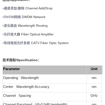
Channel Add/Drop
•
通道添加/删除 
DWDM Network
•
DWDM网络 
Wavelength Routing
•
波长路由 
Fiber Optical Amplifier
•
光纤放大器
CATV Fiber Optic System
•
有线电视光纤系统 
技术指标/Specification：
Parameter
Unit
Operating Wavelength
nm
Center Wavelength Accuracy
nm
Channel Spacing
GHz
Channel Passband (@-0.5dB bandwidth)
nm