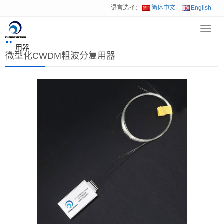
语言选择：
简体中文
English
Toggl
首页
>
产品中心
>
波分复用器&OADM
>
微型化CWDM粗波分复
navig
用器
微型化CWDM粗波分复用器