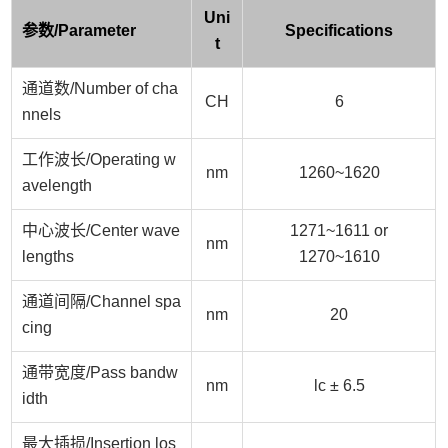
Uni
参数
/
Parameter
Specifications
t
通道数/
Number of cha
CH
6
nnels
工作波长
/
Operating w
nm
1260~1620
avelength
中心波长/
Center wave
1271~1611 or
nm
lengths
1270~1610
通道间隔/
Channel spa
nm
20
cing
通
带
宽度/
Pass bandw
nm
lc ± 6.5
idth
最大插损/
Insertion los