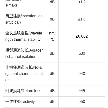
dB
≤1.2
s(max)
典型插损/
Insertion los
dB
≤1.0
s(typical)
波长热稳定性/
Wavele
nm/
≤0.002
ngth thermal stability
℃
相邻通道波长/
Adjacen
dB
≥30
t channel isolation
非相邻通道波长/
No-a
djacent channel isolati
dB
≥40
on
回波损耗/
Return loss
dB
≥45
一致性/
Directivity
dB
≥50