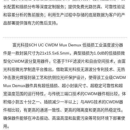
长配置和插损分布等深度定制服务；提供免费光路仿真、可靠性验证
和容差分析的售前服务；利用生产过程中存储的底层数据为客户的产
品部署提供强有力的售后支持。
富光科技6CH UC CWDM Mux Demux 低插损工业温度波分器
件是一款封装尺寸为21x15.5x6.5mm，典型插损为1.0dB的低插损微
型化CWDM波分复用器件，它基于TFF滤波片和自由空间技术，由富
光科技微光学制造平台推出，借助富光科技无源波分专利技术、无热
冲击激光焊接封装工艺和抗侧拉光纤保护设计，使得该工业级CWDM
Mux Demux器件具有超低插损、超小封装尺寸、超稳定可靠性和超
宽温度范围的运行特性，与传统三端口技术的CWDM器件相比较，体
积缩小到五十分之一、插损减少一半以上；与AWG技术的CWDM器
件相比较，有更高的通道一致性、更高的隔离度和更高的热稳定性。
确保器件能够在冲击振动、高温高湿和盐雾污染等苛刻环境下部署使
用。