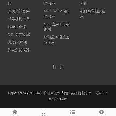
片
光网络
分析
无源光纤器件
Mini LWDM 用于
机器视觉检测技
光网络
术
机器视觉产品
OCT应用于无损
激光测距仪
探测
OCT光学引擎
移动显微相机工
3D激光照明
业应用
光电测试仪器
扫一扫
Copyright © 2012-2025 杭州富光科技有限公司 版权所有
浙ICP备
07507769号