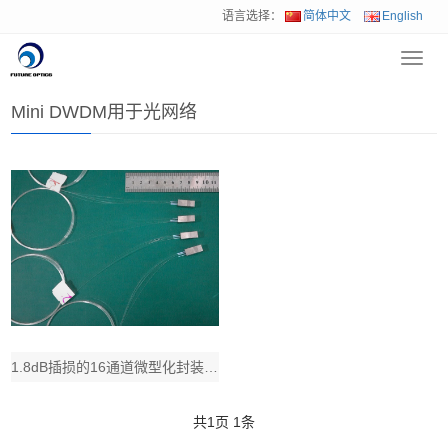
语言选择：
简体中文
English
Toggl
首页
>
解决方案
>
Mini DWDM用于光网络
navig
Mini DWDM用于光网络
1.8dB插损的16通道微型化封装DWDM器件在NG-PON2新一代无源网络中发
共
1
页
1
条