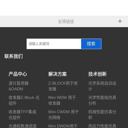
友情链接
搜索
联系我们
产品中心
解决方案
技术创新
波分复用器
Z-BLOCK用于收
光学系统自动设
&OADM
发器
计
收发器Z-Block 光
Mini WDM 用于
光学性能指仿真
组件
收发器
分析
收发器TFF集成
Mini CWDM 用于
机械性能仿真分
光组件
光网络
析
光通和数通滤波
Mini DWDM用于
热应力性能仿真