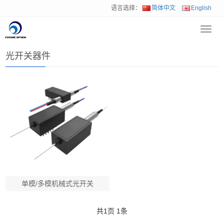
语言选择：
简体中文
English
Toggl
首页
>
产品中心
>
无源光纤器件
>
光开关器件
navig
光开关器件
单模/多模机械式光开关
共
1
页
1
条