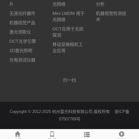
片
光网络
分析
无源光纤器件
Mini LWDM 用于
机器视觉检测技
光网络
术
机器视觉产品
OCT应用于无损
激光测距仪
探测
OCT光学引擎
移动显微相机工
3D激光照明
业应用
光电测试仪器
扫一扫
Copyright © 2012-2025 杭州富光科技有限公司 版权所有
浙ICP备
07507769号