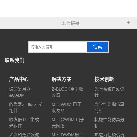
友情链接
搜索
联系我们
产品中心
解决方案
技术创新
波分复用器
Z-BLOCK用于收
光学系统自动设
&OADM
发器
计
收发器Z-Block 光
Mini WDM 用于
光学性能指仿真
组件
收发器
分析
收发器TFF集成
Mini CWDM 用于
机械性能仿真分
光组件
光网络
析
光通和数通滤波
Mini DWDM用于
热应力性能仿真