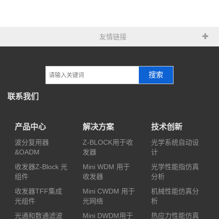
友情链接
搜索
联系我们
产品中心
解决方案
技术创新
波分复用器
Z-BLOCK用于收
光学系统自动设
&OADM
发器
计
收发器Z-Block 光
Mini WDM 用于
光学性能指仿真
组件
收发器
分析
收发器TFF集成
Mini CWDM 用于
机械性能仿真分
光组件
光网络
析
光通和数通滤波
Mini DWDM用于
热应力性能仿真