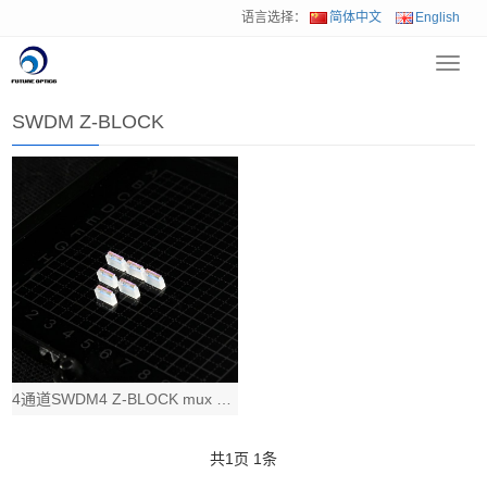
语言选择：
简体中文
English
Toggl
首页
>
产品中心
>
收发器Z-Block 光组件
>
SWDM Z-BLOCK
navig
SWDM Z-BLOCK
4通道SWDM4 Z-BLOCK mux demux 收发模块光组件，850nm
共
1
页
1
条