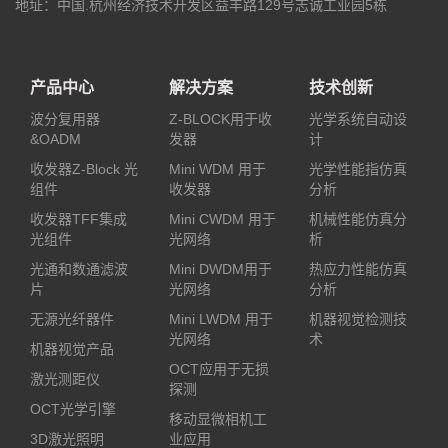
地址：中国.杭州经济技术开发区益丰路129号志诚工业园5栋
产品中心
解决方案
技术创新
波分复用器
Z-BLOCK用于收
光学系统自动设
&OADM
发器
计
收发器Z-Block 光
Mini WDM 用于
光学性能指仿真
组件
收发器
分析
收发器TFF集成
Mini CWDM 用于
机械性能仿真分
光组件
光网络
析
光通和数通滤波
Mini DWDM用于
热应力性能仿真
片
光网络
分析
无源光纤器件
Mini LWDM 用于
机器视觉检测技
光网络
术
机器视觉产品
OCT应用于无损
激光测距仪
探测
OCT光学引擎
移动显微相机工
3D激光照明
业应用