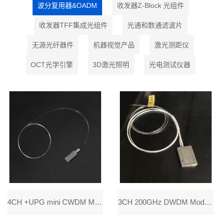
波分复用器&OADM
收发器Z-Block 光组件
收发器TFF集成光组件
光通和数通滤波片
无源光纤器件
机器视觉产品
激光测距仪
OCT光学引擎
3D激光照明
光电测试仪器
4CH +UPG mini CWDM MODULE,1270、1290、1310、1330 nm +1路反射通道,G657A2 Fiber,-55~+85℃,FC/APC,0.5M，用于光传感和探测的
3CH 200GHz DWDM Module,C40/C32/C26 ,ZBL,900um Loose tube,0.3M, FC/APC，应用于相控阵天线、卫星通信和量子传输的超低PDL高集成度DW