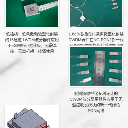
1.8dB插损的16通道微型化封装
低插损、低色散和微型化封装
DWDM器件在NG-PON2新一代
的16通道 LWDM波分器件应用
无源网络中发挥出传统3端口器
于5G网络带宽升级，无需温
件无法比拟的优势
控、无需机架，挂墙使用
低插损微型化专利设计的
CWDM波分复用器件应用于无
温控收发模块的新一代绿色
PON网络