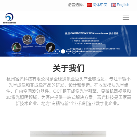
语言选择：
简体中文
English
Toggl
navig
关于我们
杭州富光科技有限公司是全球通讯业巨头产业链成员，专注于微小
光学成像和非成像产品的研发、设计和制造。在收发模块光学组
件、自由空间波分器件、OCT相干成像光学引擎、显微机器视觉和
3D激光照明领域，为客户提供一站式解决方案。富光科技是国家高
新技术企业、地方“专精特新”企业和制造业数字化企业。