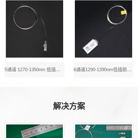
5通道 1270-1350nm 低插损工业温度CWDM Mux Demux 粗波分复用器件，典型插损1.0dB，光路无胶，单个通道波长精准可调，单侧出纤，抗侧拉光纤保护设计，可伐材料高气密性激光焊接封
6通道1290-1390nm低插损工业温度CWDM Mux Demux 粗波分复用器件，典型插损1.0dB，光路无胶，单个通道波长精准可调，单侧出纤，抗侧拉光纤保护设计，可伐材料高气密性激光焊接封装
解决方案