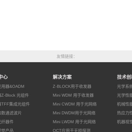
友情链接
中心
解决方案
技术创
用器&OADM
Z-BLOCK用于收发器
光学系
Z-Block 光组件
Mini WDM 用于收发器
光学性
TFF集成光组件
Mini CWDM 用于光网络
机械性
和数通滤波片
Mini DWDM用于光网络
热应力
光纤器件
Mini LWDM 用于光网络
机器视
视觉产品
OCT应用于无损探测