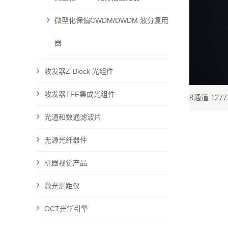
微型化保偏CWDM/DWDM 波分复用
器
收发器Z-Block 光组件
收发器TFF集成光组件
光通和数通滤波片
无源光纤器件
机器视觉产品
激光测距仪
OCT光学引擎