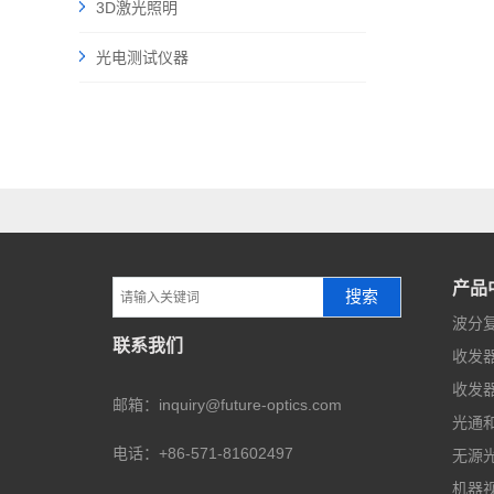
3D激光照明
光电测试仪器
产品
搜索
波分复
联系我们
收发器
收发器
邮箱：inquiry@future-optics.com
光通
电话：+86-571-81602497
无源
机器