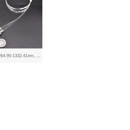
16通道 1264.95-1332.41nm, UC LAN-WDM Mux D