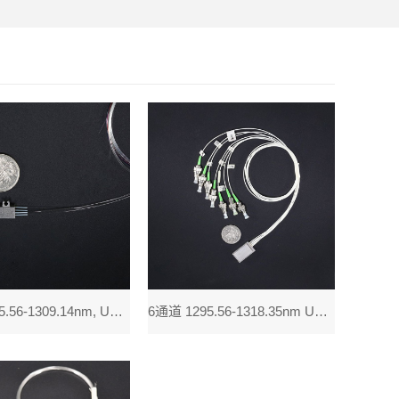
4通道1295.56-1309.14nm, UC LAN-WDM Mux Dem
6通道 1295.56-1318.35nm UC LAN-WDM Mux Dem