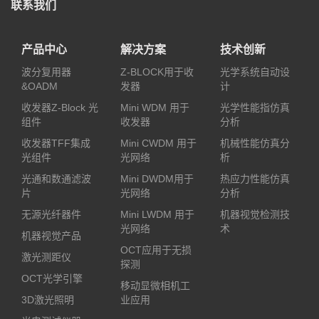
联系我们
产品中心
解决方案
技术创新
波分复用器
Z-BLOCK用于收
光学系统自动设
&OADM
发器
计
收发器Z-Block 光
Mini WDM 用于
光学性能指仿真
组件
收发器
分析
收发器TFF集成
Mini CWDM 用于
机械性能仿真分
光组件
光网络
析
光通和数通滤波
Mini DWDM用于
热应力性能仿真
片
光网络
分析
无源光纤器件
Mini LWDM 用于
机器视觉检测技
光网络
术
机器视觉产品
OCT应用于无损
激光测距仪
探测
OCT光学引擎
移动显微相机工
3D激光照明
业应用