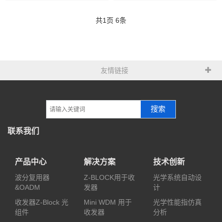
共
1
页
6
条
友情链接
搜索
联系我们
产品中心
解决方案
技术创新
波分复用器
Z-BLOCK用于收
光学系统自动设
&OADM
发器
计
收发器Z-Block 光
Mini WDM 用于
光学性能指仿真
组件
收发器
分析