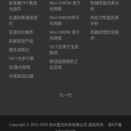
收发器TFF集成
Mini CWDM 用于
机械性能仿真分
光组件
光网络
析
光通和数通滤波
Mini DWDM用于
热应力性能仿真
片
光网络
分析
无源光纤器件
Mini LWDM 用于
机器视觉检测技
光网络
术
机器视觉产品
OCT应用于无损
激光测距仪
探测
OCT光学引擎
移动显微相机工
3D激光照明
业应用
光电测试仪器
扫一扫
Copyright © 2012-2025 杭州富光科技有限公司 版权所有
浙ICP备