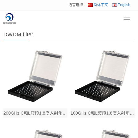
语言选择：
简体中文
English
Toggl
首页
>
产品中心
>
光通和数通滤波片
>
DWDM filter
navig
DWDM filter
200GHz C和L波段1.8度入射角DWDM滤波片，带宽大于0.80nm或根据
100GHz C和L波段1.8度入射角DWDM滤波片，带宽大于0.40nm或根据