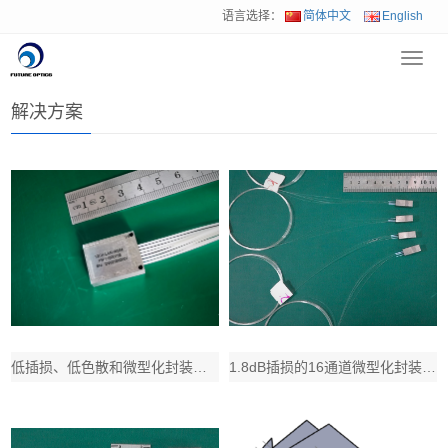
语言选择：
简体中文
English
Toggl
首页
>
解决方案
navig
解决方案
低插损、低色散和微型化封装的16通道 LWDM波分器件应用于5G网络带宽升级，无
1.8dB插损的16通道微型化封装DWDM器件在NG-PON2新一代无源网络中发