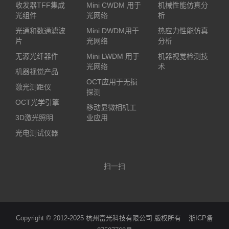
收发器TFF集成
Mini CWDM 用于
机械性能仿真分
光组件
光网络
析
光通和数通滤波
Mini DWDM用于
热应力性能仿真
片
光网络
分析
无源光纤器件
Mini LWDM 用于
机器视觉检测技
光网络
术
机器视觉产品
OCT应用于无损
激光测距仪
探测
OCT光学引擎
移动显微相机工
3D激光照明
业应用
光电测试仪器
扫一扫
Copyright © 2012-2025 杭州富光科技有限公司 版权所有
浙ICP备