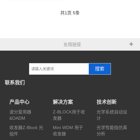
共
1
页
5
条
友情链接
搜索
联系我们
产品中心
解决方案
技术创新
波分复用器
Z-BLOCK用于收
光学系统自动设
&OADM
发器
计
收发器Z-Block 光
Mini WDM 用于
光学性能指仿真
组件
收发器
分析