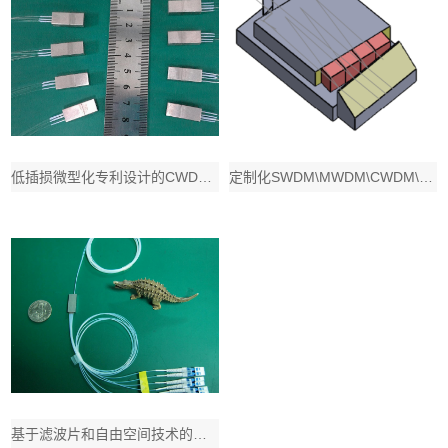
低插损微型化专利设计的CWDM波分复用器件应用于无温控收发模块的新一代绿色PON
定制化SWDM\MWDM\CWDM\LWDM z-block mux demux
基于滤波片和自由空间技术的低插损微型化CWDM和DWDM波分器件集成到CWDM和