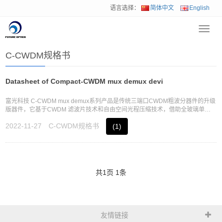
语言选择：
简体中文
English
Toggl
首页
>
资料下载
>
无源光器件类产品
>
C-CWDM规格书
navig
C-CWDM规格书
Datasheet of Compact-CWDM mux demux devi
富光科技 C-CWDM mux demux系列产品是传统三端口CWDM粗波分器件的升级
版器件，它基于CWDM 滤波片技术和自由空间光程压缩技术，借助全玻璃单层
级和双侧出纤的结构设计
2022-11-27
C-CWDM规格书
(1)
共
1
页
1
条
友情链接