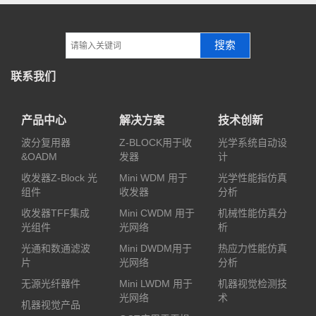
搜索
联系我们
产品中心
解决方案
技术创新
波分复用器
Z-BLOCK用于收
光学系统自动设
&OADM
发器
计
收发器Z-Block 光
Mini WDM 用于
光学性能指仿真
组件
收发器
分析
收发器TFF集成
Mini CWDM 用于
机械性能仿真分
光组件
光网络
析
光通和数通滤波
Mini DWDM用于
热应力性能仿真
片
光网络
分析
无源光纤器件
Mini LWDM 用于
机器视觉检测技
光网络
术
机器视觉产品