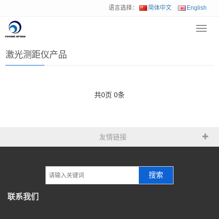
语言选择：
简体中文
English
Toggl
首页
>
资料下载
>
激光测距仪产品
navig
激光测距仪产品
共
0
页
0
条
友情链接
搜索
联系我们