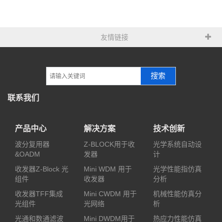
友情链接
搜索
联系我们
产品中心
解决方案
技术创新
波分复用器
Z-BLOCK用于收
光学系统自动设
&OADM
发器
计
收发器Z-Block 光
Mini WDM 用于
光学性能指仿真
组件
收发器
分析
收发器TFF集成
Mini CWDM 用于
机械性能仿真分
光组件
光网络
析
光通和数通滤波
Mini DWDM用于
热应力性能仿真