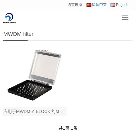
语言选择：
简体中文
English
Toggl
首页
>
产品中心
>
光通和数通滤波片
>
MWDM filter
navig
MWDM filter
应用于MWDM Z-BLOCK 的MWDM 滤波片AOI13.5 epoxy t
共
1
页
1
条