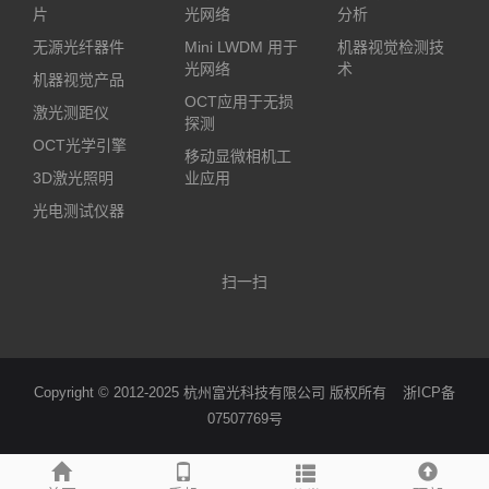
片
光网络
分析
无源光纤器件
Mini LWDM 用于
机器视觉检测技
光网络
术
机器视觉产品
OCT应用于无损
激光测距仪
探测
OCT光学引擎
移动显微相机工
3D激光照明
业应用
光电测试仪器
扫一扫
Copyright © 2012-2025 杭州富光科技有限公司 版权所有
浙ICP备
07507769号