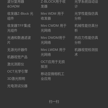
波分复用器
Z-BLOCK用于收
光学系统自动设
&OADM
发器
计
收发器Z-Block 光
Mini WDM 用于
光学性能指仿真
组件
收发器
分析
收发器TFF集成
Mini CWDM 用于
机械性能仿真分
光组件
光网络
析
光通和数通滤波
Mini DWDM用于
热应力性能仿真
片
光网络
分析
无源光纤器件
Mini LWDM 用于
机器视觉检测技
光网络
术
机器视觉产品
OCT应用于无损
激光测距仪
探测
OCT光学引擎
移动显微相机工
3D激光照明
业应用
光电测试仪器
扫一扫