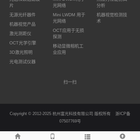
片
光网络
分析
无源光纤器件
Mini LWDM 用于
机器视觉检测技
光网络
术
机器视觉产品
OCT应用于无损
激光测距仪
探测
OCT光学引擎
移动显微相机工
3D激光照明
业应用
光电测试仪器
扫一扫
Copyright © 2012-2025 杭州富光科技有限公司 版权所有
浙ICP备
07507769号