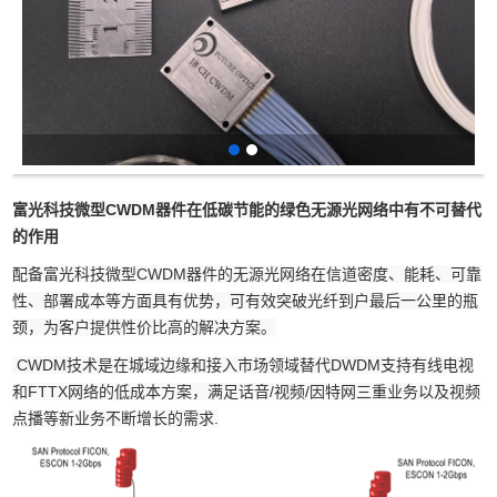
富光科技微型CWDM器件在低碳节能的绿色无源光网络中有不可替代
的作用
配备富光科技微型
CWDM
器件的无源光网络在信道密度、能耗、可靠
性、部署成本等方面具有优势，可有效突破光纤到户最后一公里的瓶
颈，为客户提供性价比高的解决方案。
CWDM
技术是在城域边缘和接入市场领域替代
DWDM
支持有线电视
和
FTTX
网络的低成本方案，满足话音
/
视频
/
因特网三重业务以及视频
点播等新业务不断增长的需求.