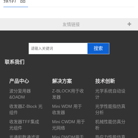
推荐产品
友情链接
搜索
联系我们
产品中心
解决方案
技术创新
波分复用器
Z-BLOCK用于收
光学系统自动设
&OADM
发器
计
收发器Z-Block 光
Mini WDM 用于
光学性能指仿真
组件
收发器
分析
收发器TFF集成
Mini CWDM 用于
机械性能仿真分
光组件
光网络
析
光通和数通滤波
Mini DWDM用于
热应力性能仿真