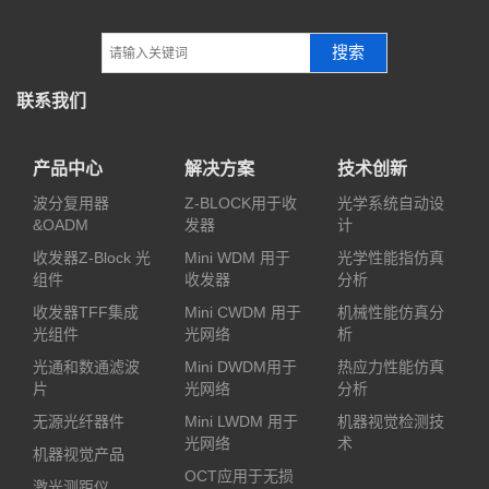
搜索
联系我们
产品中心
解决方案
技术创新
波分复用器
Z-BLOCK用于收
光学系统自动设
&OADM
发器
计
收发器Z-Block 光
Mini WDM 用于
光学性能指仿真
组件
收发器
分析
收发器TFF集成
Mini CWDM 用于
机械性能仿真分
光组件
光网络
析
光通和数通滤波
Mini DWDM用于
热应力性能仿真
片
光网络
分析
无源光纤器件
Mini LWDM 用于
机器视觉检测技
光网络
术
机器视觉产品
OCT应用于无损
激光测距仪