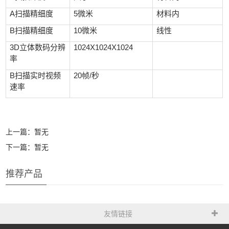
A
扫描精细度
5
微米
材料内
B
扫描精细度
10
微米
线性
3D
立体数码分辨
1024X1024X1024
率
B
扫描实时视频
20
帧/秒
速率
上一篇：暂无
下一篇：暂无
推荐产品
友情链接