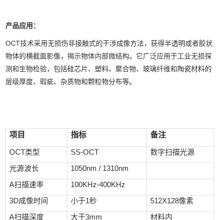
产品应用：
OCT技术采用无损伤非接触式的干涉成像方法，获得半透明或者胶状
物体的横截面影像，揭示物体内部微结构。它广泛应用于工业无损探
测和生物检验，包括硅芯片、塑料、聚合物、玻璃纤维和陶瓷材料的
层级厚度、瑕疵、杂质物和颗粒物分布等。
项目
指标
备注
OCT
类型
SS-OCT
数字扫描光源
光源波长
1050nm / 1310nm
A
扫描速率
100KHz-400KHz
3D
成像时间
小于1秒
512X128
像素
A
扫描深度
大于3mm
材料内