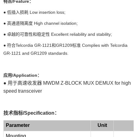
特点/Feature：
●
低插入损耗 Low insertion loss;
●
高通道隔离度 High channel isolation;
●
卓越的可靠性和稳定性 Excellent reliability and stability;
●
符合Telcordia GR-1121和GR1209标准 Complies with Telcordia
GR-1121 and GR1209 standards.
应用/Application：
●
用于高速收发器
MWDM Z-BLOCK MUX DEMUX for high
speed transceiver
技术指标/Specification：
Parameter
Unit
Mounting