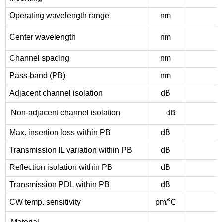
Operating wavelength range
nm
Center wavelength
nm
Channel spacing
nm
Pass-band (PB)
nm
Adjacent channel isolation
dB
Non-adjacent channel isolation
dB
Max. insertion loss within PB
dB
Transmission IL variation within PB
dB
Reflection isolation within PB
dB
Transmission PDL within PB
dB
CW temp. sensitivity
pm/
℃
Material
W