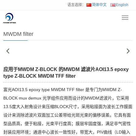
语言选择：
简体中文
English
Toggl
首页
>
产品中心
>
光通和数通滤波片
>
MWDM filter
navig
MWDM filter
应用于MWDM Z-BLOCK 的MWDM 滤波片AOI13.5 epoxy
type Z-BLOCK MWDM TFF filter
富光AOI13.5 epoxy type MWDM TFF filter 是专门为MWDM Z-
BLOCK mux demux 光学组件应用而设计的MWDM滤波片，它采用
13.5度大入射角设计来压缩BLOCK尺寸，采用粘接面为波长工作膜面
设计来消除滤波片双面加工公差带给光斑光束的偏移误差。它具有面
型品质高，便于粘接，光束平行度高；膜层牢固度强，满足非气密性
封装应用环境；通道中心波长一致性好，带宽大，PIV曲线（LD输入