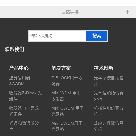
友情链接
搜索
联系我们
产品中心
解决方案
技术创新
波分复用器
Z-BLOCK用于收
光学系统自动设
&OADM
发器
计
收发器Z-Block 光
Mini WDM 用于
光学性能指仿真
组件
收发器
分析
收发器TFF集成
Mini CWDM 用于
机械性能仿真分
光组件
光网络
析
光通和数通滤波
Mini DWDM用于
热应力性能仿真
片
光网络
分析