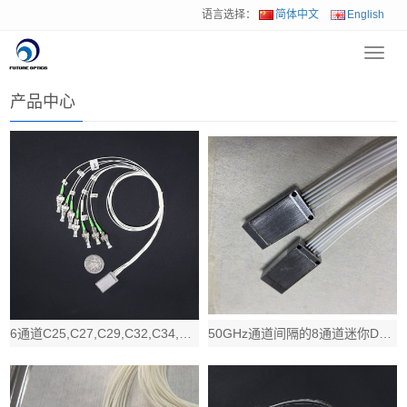
语言选择：
简体中文
English
Toggl
首页
>
产品中心
navig
产品中心
6通道C25,C27,C29,C32,C34,C37低插损微型DWDM Mux
50GHz通道间隔的8通道迷你DWDM Mux Demux波分复用器件, C40