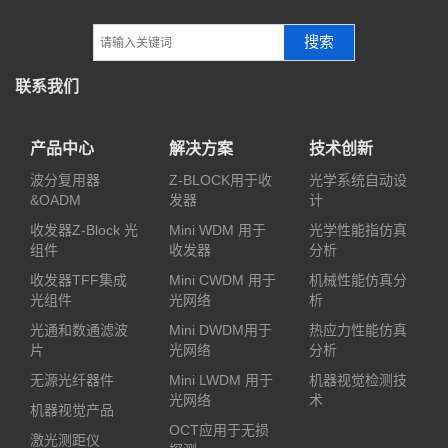
搜索
联系我们
产品中心
解决方案
技术创新
波分复用器
Z-BLOCK用于收
光学系统自动设
&OADM
发器
计
收发器Z-Block 光
Mini WDM 用于
光学性能指仿真
组件
收发器
分析
收发器TFF集成
Mini CWDM 用于
机械性能仿真分
光组件
光网络
析
光通和数通滤波
Mini DWDM用于
热应力性能仿真
片
光网络
分析
无源光纤器件
Mini LWDM 用于
机器视觉检测技
光网络
术
机器视觉产品
OCT应用于无损
激光测距仪