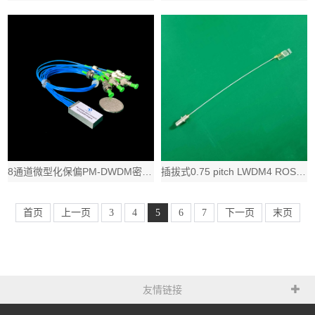
8通道微型化保偏PM-DWDM密集波分器复用&解复用器件，典型消光比大于
插拔式0.75 pitch LWDM4 ROSA TFF集成光组件，基于光纤到芯
首页
上一页
3
4
5
6
7
下一页
末页
友情链接